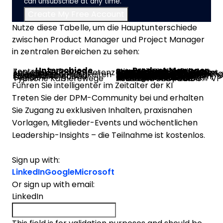
can unsubscribe at any time.
Nutze diese Tabelle, um die Hauptunterschiede
zwischen Product Manager und Project Manager
in zentralen Bereichen zu sehen:
Unterschiede
Product Manager
Zentrale Aufgaben
Setzt die Vision, definiert Strategie und Roadmap, verantwortet den Produktlebenszyklus, stimmt Teams ab
Entscheidungskompetenz
Priorisiert Funktionen, verantwortet Produktausrichtung, passt auf Grundlage von Daten und Marktrückmeldungen an
Auswirkung
Steigert langfristig Produktwert, Markteignung und Kundenzufriedenheit
Erforderliche Fähigkeiten
Datenanalyse, strategisches Denken, Nutzerverständnis, Führung, kaufmännische/technische Kenntnisse
Qualifikationen und Zertifikate
Keine vorgeschriebenen Lizenzen; gängige Zertifikate: CSPO, PSPO, Product School, NPDP
Tägliche Aufgaben
Definiert Anforderungen, trifft Stakeholder, recherchiert Nutzer, steuert Roadmap und Produkteinführungen
Gehalt
Einsteiger: $80K–$110K;
Mid: $120K–$160K;
Senior: $170K–$210K+;
CPO: $186K–$290K+
Typische Karrierewege
Associate PM → PM → Senior PM → Director → VP → CPO → CEO/COO
Führen Sie intelligenter im Zeitalter der KI
Treten Sie der DPM-Community bei und erhalten
Sie Zugang zu exklusiven Inhalten, praxisnahen
Vorlagen, Mitglieder-Events und wöchentlichen
Leadership-Insights – die Teilnahme ist kostenlos.
Sign up with:
LinkedIn
Google
Microsoft
Or sign up with email:
LinkedIn