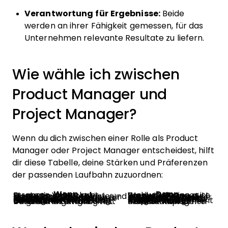
Verantwortung für Ergebnisse:
Beide
werden an ihrer Fähigkeit gemessen, für das
Unternehmen relevante Resultate zu liefern.
Wie wähle ich zwischen
Product Manager und
Project Manager?
Wenn du dich zwischen einer Rolle als Product
Manager oder Project Manager entscheidest, hilft
dir diese Tabelle, deine Stärken und Präferenzen
der passenden Laufbahn zuzuordnen:
Wenn ...
Dann ...
Du gerne Vision und Strategie entwickelst
Product Manager ist vermutlich eine gute Wahl
Du strukturierte Abläufe und klare Pläne bevorzugst
Project Manager passt besser zu dir
Dir wichtig ist, Lösungen für Nutzer zu bauen, die begeistern
Als Product Manager entfaltest du mehr Wirkung
Du gerne Fortschritt verfolgst und fristgerecht lieferst
Project Manager entspricht deinem Stil
Du eine Managementkarriere im Business anstrebst
Product Management bietet einen direkten Weg
Du schneller Führungsverantwortung übernehmen möchtest
Project Management bringt dich oft rascher dahin
Du gerne im Umgang mit Unsicherheiten und Veränderungen arbeitest
Product Manager-Rollen entsprechen diesem Umfeld