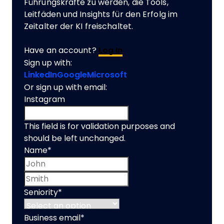
Führungskräfte zu werden, die Tools,
Leitfäden und Insights für den Erfolg im
Zeitalter der KI freischaltet.
Have an account?
Log In
Sign up with:
LinkedIn
Google
Microsoft
Or sign up with email:
Instagram
This field is for validation purposes and
should be left unchanged.
Name
*
First name
Last name
Seniority
*
Business email
*