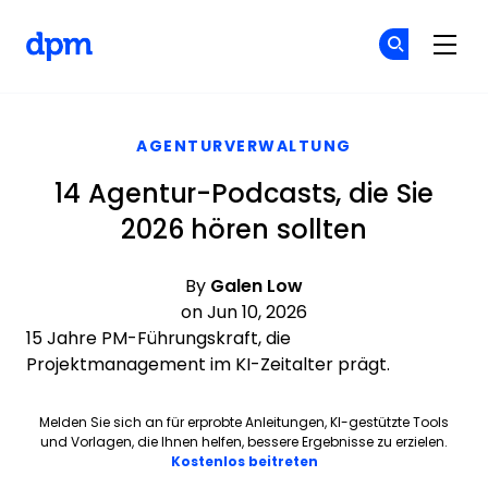
The Digital Project Manager
Co
Co
Skip to main content
AGENTURVERWALTUNG
14 Agentur-Podcasts, die Sie
2026 hören sollten
By
Galen Low
on Jun 10, 2026
15 Jahre PM-Führungskraft, die
Projektmanagement im KI-Zeitalter prägt.
Melden Sie sich an für erprobte Anleitungen, KI-gestützte Tools
und Vorlagen, die Ihnen helfen, bessere Ergebnisse zu erzielen.
Opens new window
Kostenlos beitreten