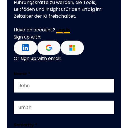
Führungskräfte zu werden, die Tools,
Leitfäden und Insights für den Erfolg im
Zeitalter der KI freischaltet.
Have an account?
Log In
Sign up with:
Or sign up with email:
Comments
Name
*
First name
This field is for validation purposes and should 
Last name
Seniority
*