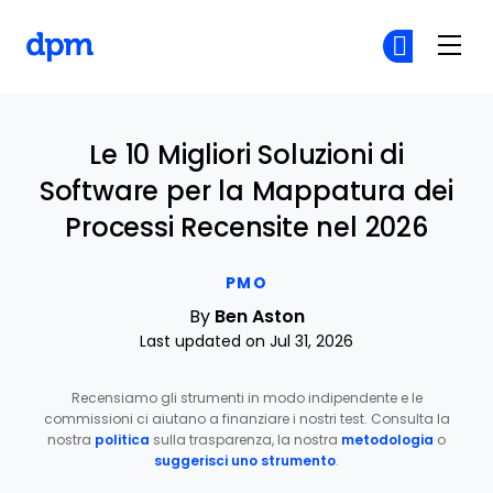
The Digital Project Manager
Un
Un
Skip to main content
Le 10 Migliori Soluzioni di
Software per la Mappatura dei
Processi Recensite nel 2026
PMO
By
Ben Aston
Last updated on Jul 31, 2026
Recensiamo gli strumenti in modo indipendente e le
commissioni ci aiutano a finanziare i nostri test. Consulta la
nostra
politica
sulla trasparenza, la nostra
metodologia
o
suggerisci uno strumento
.