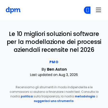
The Digital Project Manager
Un
Un
Skip to main content
Le 10 migliori soluzioni software
per la modellazione dei processi
aziendali recensite nel 2026
PMO
By
Ben Aston
Last updated on Aug 3, 2026
Recensiamo gli strumenti in modo indipendente e le
commissioni ci aiutano a finanziare i nostri test. Consulta la
nostra
politica
sulla trasparenza, la nostra
metodologia
o
suggerisci uno strumento
.