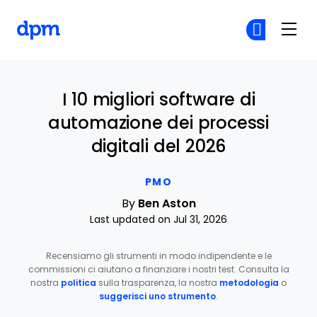
The Digital Project Manager
Un
Un
Skip to main content
I 10 migliori software di
automazione dei processi
digitali del 2026
PMO
By
Ben Aston
Last updated on Jul 31, 2026
Recensiamo gli strumenti in modo indipendente e le
commissioni ci aiutano a finanziare i nostri test. Consulta la
nostra
politica
sulla trasparenza, la nostra
metodologia
o
suggerisci uno strumento
.