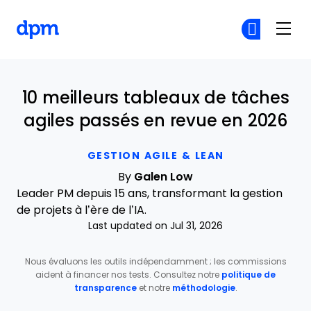
The Digital Project Manager
Re
Re
Skip to main content
10 meilleurs tableaux de tâches
agiles passés en revue en 2026
GESTION AGILE & LEAN
By
Galen Low
Leader PM depuis 15 ans, transformant la gestion
de projets à l’ère de l’IA.
Last updated on Jul 31, 2026
Nous évaluons les outils indépendamment ; les commissions
aident à financer nos tests. Consultez notre
politique de
transparence
et notre
méthodologie
.