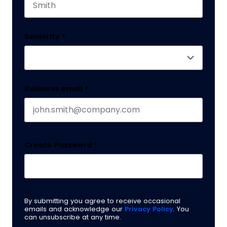
Last name
Seniority
*
Business email
*
Create Password
*
By submitting you agree to receive occasional
emails and acknowledge our
Privacy Policy
. You
can unsubscribe at any time.