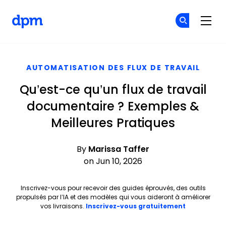
The Digital Project Manager
Re
Re
Skip to main content
AUTOMATISATION DES FLUX DE TRAVAIL
Qu’est-ce qu’un flux de travail
documentaire ? Exemples &
Meilleures Pratiques
By
Marissa Taffer
on Jun 10, 2026
Inscrivez-vous pour recevoir des guides éprouvés, des outils
propulsés par l’IA et des modèles qui vous aideront à améliorer
Opens new 
vos livraisons.
Inscrivez-vous gratuitement