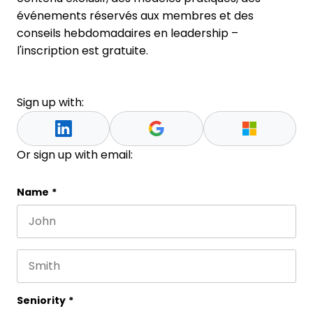
événements réservés aux membres et des
conseils hebdomadaires en leadership –
l'inscription est gratuite.
Sign up with:
Or sign up with email:
Phone
Name
*
First name
This field is for validation purposes and should be 
Last name
Seniority
*