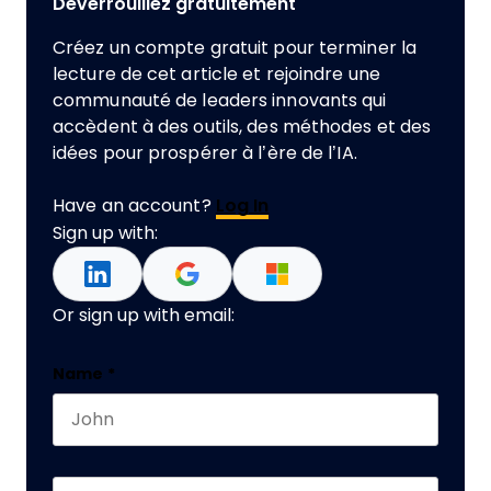
Déverrouillez gratuitement
Créez un compte gratuit pour terminer la
lecture de cet article et rejoindre une
communauté de leaders innovants qui
accèdent à des outils, des méthodes et des
idées pour prospérer à l’ère de l’IA.
Have an account?
Log In
Sign up with:
Or sign up with email:
Email
Name
*
First name
This field is for validation purposes and should 