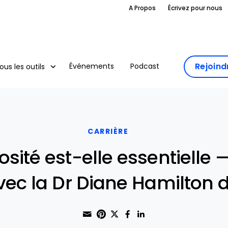
A Propos
Écrivez pour nous
Rejoin
Événements
Podcast
ous les outils
CARRIÈRE
iosité est-elle essentielle
avec la Dr Diane Hamilton 
Share through Email
Print this page
Share on Pinterest
Share on Twitter
Share on Faceboo
Share on Linke