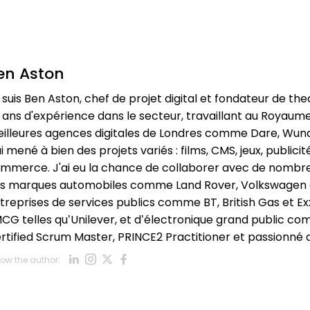
en Aston
 suis Ben Aston, chef de projet digital et fondateur de th
 ans d'expérience dans le secteur, travaillant au Royaume
illeures agences digitales de Londres comme Dare, Wun
ai mené à bien des projets variés : films, CMS, jeux, publici
mmerce. J'ai eu la chance de collaborer avec de nombreu
s marques automobiles comme Land Rover, Volkswagen e
treprises de services publics comme BT, British Gas et E
CG telles qu’Unilever, et d’électronique grand public co
rtified Scrum Master, PRINCE2 Practitioner et passionné d
Opens new window
Opens new window
Opens new window
Opens new window
low the author:
Opens new window