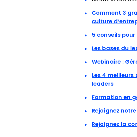
Comment 3 grand
culture d’entrep
5 conseils pour 
Les bases du le
Webinaire : Gér
Les 4 meilleurs
leaders
Formation en ge
Rejoignez not
Rejoignez la c