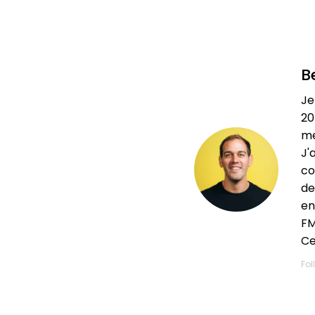
B
Je
20
me
J'
co
de
en
FM
Ce
Fol