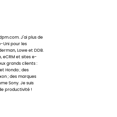
edpm.com. J'ai plus de
-Uni pour les
derman, Lowe et DDB.
té, eCRM et sites e-
x grands clients :
t Honda ; des
xxon ; des marques
mme Sony. Je suis
e productivité !