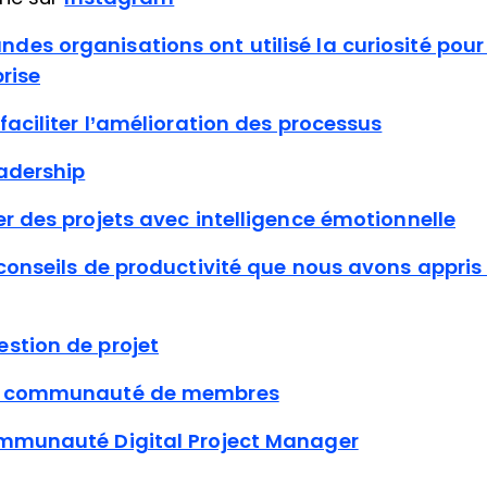
es organisations ont utilisé la curiosité pour
rise
faciliter l’amélioration des processus
adership
er des projets avec intelligence émotionnelle
 conseils de productivité que nous avons appri
stion de projet
re communauté de membres
ommunauté Digital Project Manager