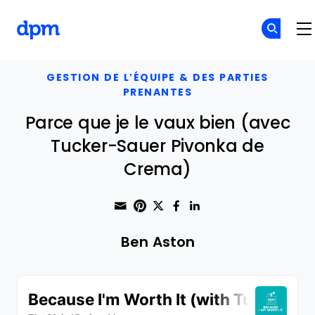
The Digital Project Manager
Skip to main content
GESTION DE L’ÉQUIPE & DES PARTIES
PRENANTES
Parce que je le vaux bien (avec
Tucker-Sauer Pivonka de
Crema)
Share through Email
Print this page
Share on Pinterest
Share on Twitter
Share on Faceboo
Share on Linke
Ben Aston