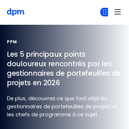
Skip to main content
The Digital Project Manager
Re
Re
PPM
Les 5 principaux points
douloureux rencontrés par les
gestionnaires de portefeuilles de
projets en 2026
De plus, découvrez ce que font déjà les
gestionnaires de portefeuilles de projets et
les chefs de programme à ce sujet.