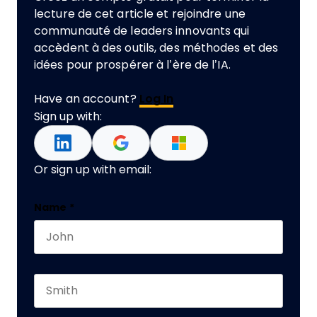
lecture de cet article et rejoindre une
communauté de leaders innovants qui
accèdent à des outils, des méthodes et des
idées pour prospérer à l’ère de l’IA.
Have an account?
Log In
Sign up with:
Or sign up with email:
X/Twitter
Name
*
First name
This field is for validation purposes and should 
Last name