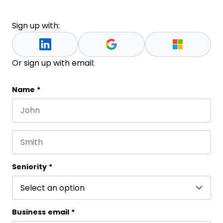
Sign up with:
Or sign up with email:
Instagram
Name
*
First name
This field is for validation purposes and should be 
Last name
Seniority
*
Business email
*