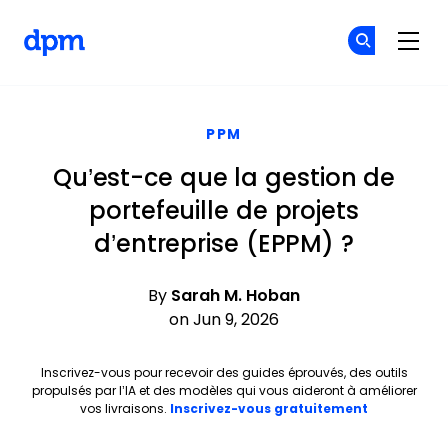
The Digital Project Manager
Re
Re
Skip to main content
PPM
Qu’est-ce que la gestion de
portefeuille de projets
d’entreprise (EPPM) ?
By
Sarah M. Hoban
on Jun 9, 2026
Inscrivez-vous pour recevoir des guides éprouvés, des outils
propulsés par l’IA et des modèles qui vous aideront à améliorer
Opens new 
vos livraisons.
Inscrivez-vous gratuitement