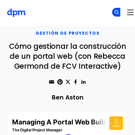
The Digital Project Manager
Skip to main content
GESTIÓN DE PROYECTOS
Cómo gestionar la construcción
de un portal web (con Rebecca
Germond de FCV Interactive)
Share through Email
Print this page
Share on Pinterest
Share on Twitter
Share on Faceboo
Share on Linke
Ben Aston