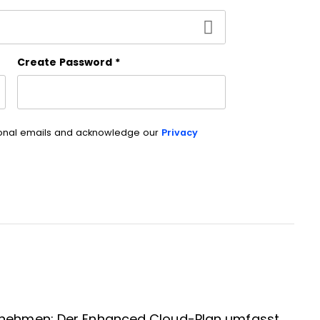
Create Password
*
ional emails and acknowledge our
Privacy
ernehmen: Der Enhanced Cloud-Plan umfasst