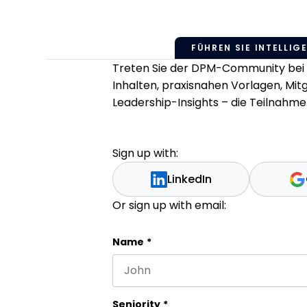
FÜHREN SIE INTELLIGE
Treten Sie der DPM-Community bei u
Inhalten, praxisnahen Vorlagen, Mi
Leadership-Insights – die Teilnahme 
Sign up with:
LinkedIn
Or sign up with email:
Comments
Name
*
First name
This field is for validation purpos
Seniority
*