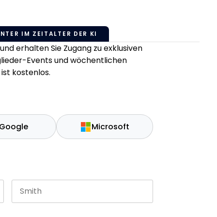
NTER IM ZEITALTER DER KI
nd erhalten Sie Zugang zu exklusiven
tglieder-Events und wöchentlichen
ist kostenlos.
Google
Microsoft
Last name
es and should be left unchanged.