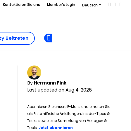
Kontaktieren Sie uns
Member's Login
Add us on
Follow 
Follo
Add as
Finden
a
preferred
Sie Ihr
y Beitreten
Opens new window
source
Tool
on
Google
By
Hermann Fink
Last updated on Aug 4, 2026
Abonnieren Sie unsere E-Mails und erhalten Sie
als Erste hilfreiche Anleitungen, Insider-Tipps &
Tricks sowie eine Sammlung von Vorlagen &
Tools.
Jetzt abonnieren