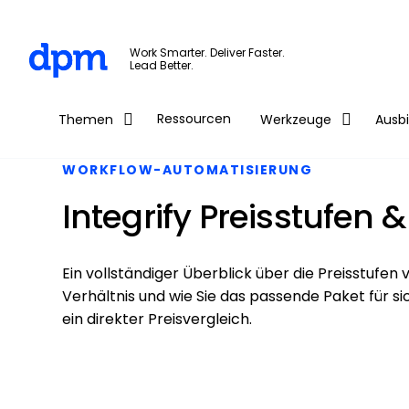
The Digital Project Manager
Work Smarter. Deliver Faster.
Lead Better.
Skip to main content
Ressourcen
Themen
Werkzeuge
Ausb
WORKFLOW-AUTOMATISIERUNG
Integrify Preisstufen 
Ein vollständiger Überblick über die Preisstufen 
Verhältnis und wie Sie das passende Paket für s
ein direkter Preisvergleich.