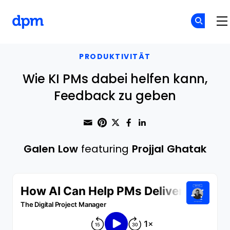
The Digital Project Manager
Skip to main content
PRODUKTIVITÄT
Wie KI PMs dabei helfen kann,
Feedback zu geben
Share through Email
Print this page
Share on Pinterest
Share on Twitter
Share on Faceboo
Share on Linke
Galen Low
featuring
Projjal Ghatak