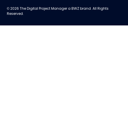
Opens new window
© 2026 The Digital Project Manager a
BWZ
brand. All Rights
Reserved.