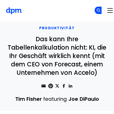
The Digital Project Manager
Skip to main content
PRODUKTIVITÄT
Das kann Ihre
Tabellenkalkulation nicht: KI, die
Ihr Geschäft wirklich kennt (mit
dem CEO von Forecast, einem
Unternehmen von Accelo)
Share through Email
Print this page
Share on Pinterest
Share on Twitter
Share on Faceboo
Share on Linke
Tim Fisher
featuring
Joe DiPaulo