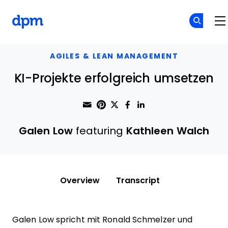
The Digital Project Manager
Skip to main content
AGILES & LEAN MANAGEMENT
KI-Projekte erfolgreich umsetzen
Share through Email
Print this page
Share on Pinterest
Share on Twitter
Share on Faceboo
Share on Linke
Galen Low
featuring
Kathleen Walch
Overview
Transcript
Galen Low spricht mit Ronald Schmelzer und