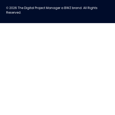
Opens new window
© 2026 The Digital Project Manager a
BWZ
brand. All Rights
Reserved.