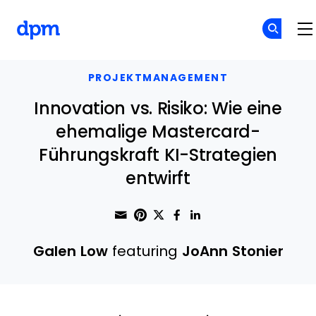
The Digital Project Manager
Skip to main content
PROJEKTMANAGEMENT
Innovation vs. Risiko: Wie eine
ehemalige Mastercard-
Führungskraft KI-Strategien
entwirft
Share through Email
Print this page
Share on Pinterest
Share on Twitter
Share on Faceboo
Share on Linke
Galen Low
featuring
JoAnn Stonier