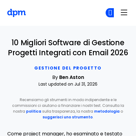
The Digital Project Manager
Un
Un
Skip to main content
10 Migliori Software di Gestione
Progetti Integrati con Email 2026
GESTIONE DEL PROGETTO
By
Ben Aston
Last updated on Jul 31, 2026
Recensiamo gli strumenti in modo indipendente e le
commissioni ci aiutano a finanziare i nostri test. Consulta la
nostra
politica
sulla trasparenza, la nostra
metodologia
o
suggerisci uno strumento
.
Come project manager, ho esaminato e testato