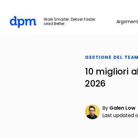
The Digital Project Manager
Work Smarter. Deliver Faster.
Argoment
Lead Better.
Skip to main content
GESTIONE DEL TEAM
10 migliori 
2026
By
Galen Low
Last updated on