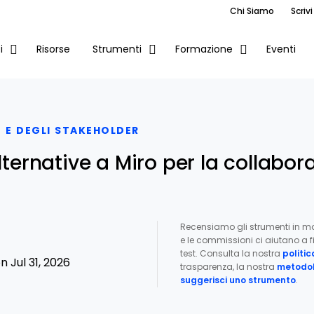
Chi Siamo
Scrivi
Risorse
Eventi
i
Strumenti
Formazione
 E DEGLI STAKEHOLDER
alternative a Miro per la collabor
Recensiamo gli strumenti in m
e le commissioni ci aiutano a fi
test. Consulta la nostra
politic
 Jul 31, 2026
trasparenza, la nostra
metodol
suggerisci uno strumento
.