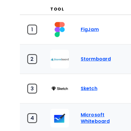
TOOL
1
FigJam
2
Stormboard
3
Sketch
Microsoft
4
Whiteboard