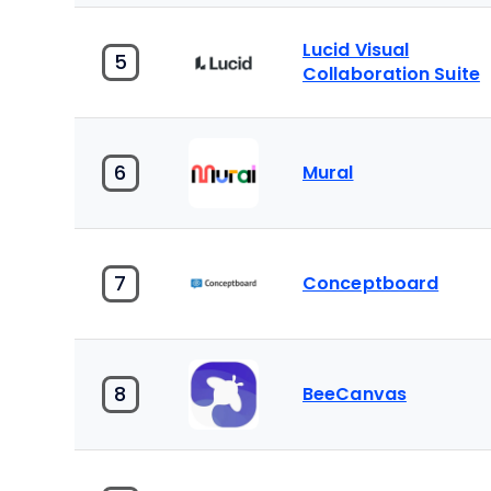
Lucid Visual
5
Collaboration Suite
6
Mural
7
Conceptboard
8
BeeCanvas