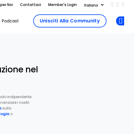
 per Noi
Contattaci
Member's Login
Add us on
Follow 
Follo
Unisciti Alla Community
Podcast
Op
azione nel
odo indipendente
nanziare i nostri
a
sulla
ogia
o