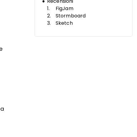
Recensioni
FigJam
Stormboard
Sketch
Microsoft Whiteboard
Lucid Visual Collaboration
Suite
e
Mural
Conceptboard
BeeCanvas
DigStack
Klaxoon
Altre alternative a Miro
Software correlato
Critiche a Miro
za
Criteri di selezione
Perché cercare un’alternativa
a Miro?
Come scegliere