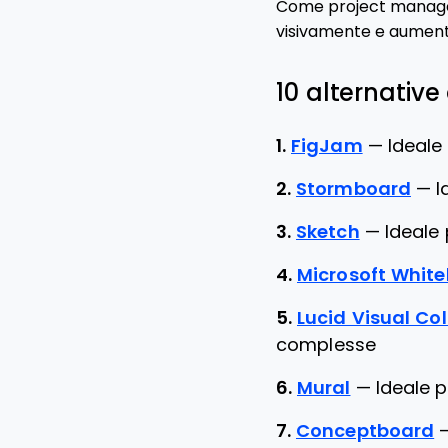
Come project manager, 
visivamente e aumenta
10 alternative
1.
FigJam
—
Ideale
2.
Stormboard
—
I
3.
Sketch
—
Ideale 
4.
Microsoft Whit
5.
Lucid Visual Co
complesse
6.
Mural
—
Ideale p
7.
Conceptboard