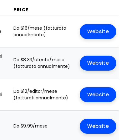
PRICE
Da $16/mese (fatturato
e
Website
annualmente)
ni
Da $8.33/utente/mese
Website
(fatturato annualmente)
Da $12/editor/mese
ni
Website
(fatturati annualmente)
Da $9.99/mese
Website