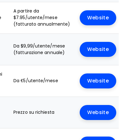
A partire da
e
$7.95/utente/mese
Website
(fatturato annualmente)
Da $9,99/utente/mese
Website
(fatturazione annuale)
ni
Da €5/utente/mese
Website
Prezzo su richiesta
Website