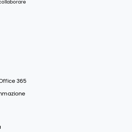
 collaborare
Office 365
ammazione
a