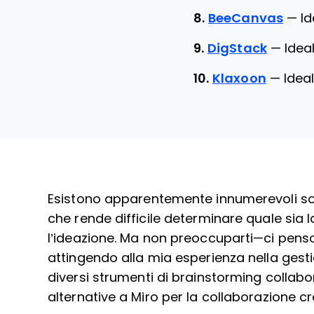
8.
BeeCanvas
—
Id
9.
DigStack
—
Idea
10.
Klaxoon
—
Ideal
Esistono apparentemente innumerevoli solu
che rende difficile determinare quale sia l
l’ideazione. Ma non preoccuparti—ci penso 
attingendo alla mia esperienza nella gesti
diversi strumenti di brainstorming collabor
alternative a Miro per la collaborazione cr