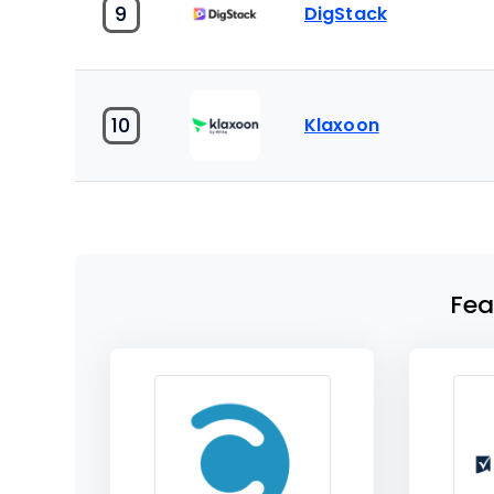
9
DigStack
10
Klaxoon
Fea