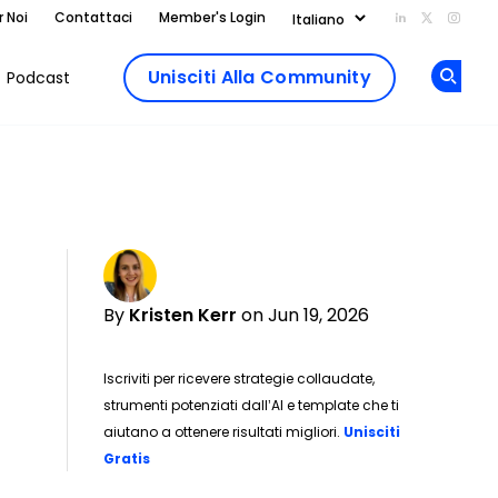
r Noi
Contattaci
Member's Login
Add us on Li
Follow us
Follo
Unisciti Alla Community
Podcast
Op
By
Kristen Kerr
on Jun 19, 2026
Iscriviti per ricevere strategie collaudate,
strumenti potenziati dall’AI e template che ti
aiutano a ottenere risultati migliori.
Unisciti
Opens new window
Gratis