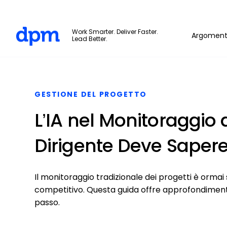
The Digital Project Manager
Work Smarter. Deliver Faster.
Argoment
Lead Better.
Skip to main content
GESTIONE DEL PROGETTO
L’IA nel Monitoraggio 
Dirigente Deve Sapere
Il monitoraggio tradizionale dei progetti è ormai
competitivo. Questa guida offre approfondimenti 
passo.