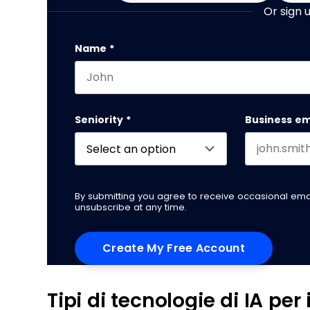
Or sign 
Company
Name
*
First name
This field is for validation purposes and
Seniority
*
Business em
By submitting you agree to receive occasional em
unsubscribe at any time.
Tipi di tecnologie di IA per