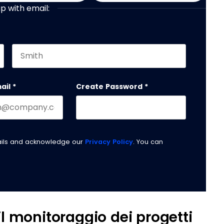
up with email:
Last name
 should be left unchanged.
ail
*
Create Password
*
ails and acknowledge our
Privacy Policy
. You can
 il monitoraggio dei progetti