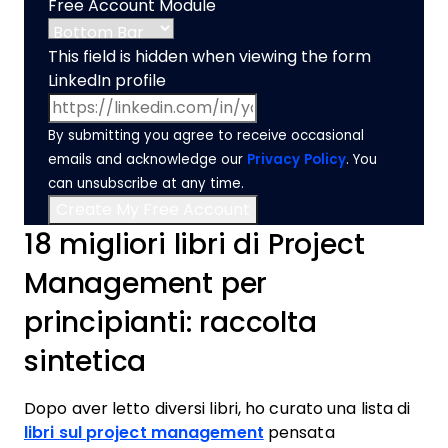
Free Account Module
This field is hidden when viewing the form
LinkedIn profile
By submitting you agree to receive occasional
emails and acknowledge our
Privacy Policy
. You
can unsubscribe at any time.
18 migliori libri di Project
Management per
principianti: raccolta
sintetica
Dopo aver letto diversi libri, ho curato una lista di
libri sul project management
pensata