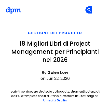
The Digital Project Manager
Un
Un
Skip to main content
GESTIONE DEL PROGETTO
18 Migliori Libri di Project
Management per Principianti
nel 2026
By
Galen Low
on Jun 22, 2026
Iscriviti per ricevere strategie collaudate, strumenti potenziati
dall’AI e template che ti aiutano a ottenere risultati migliori.
Opens new window
Unisciti Gratis