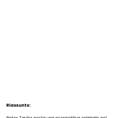
Riassunto:
Peter Taylor porta una prospettiva originale nel