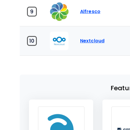
9
Alfresco
10
Nextcloud
Featu