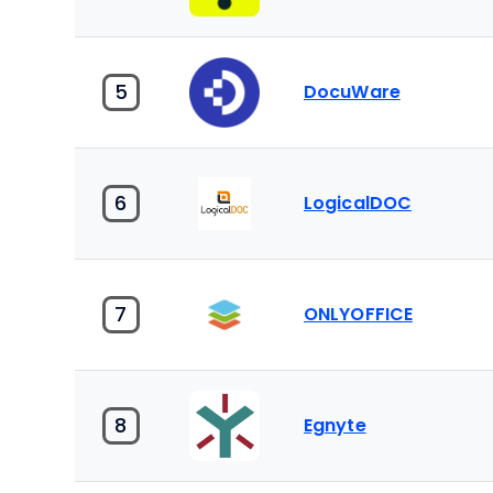
5
DocuWare
6
LogicalDOC
7
ONLYOFFICE
8
Egnyte