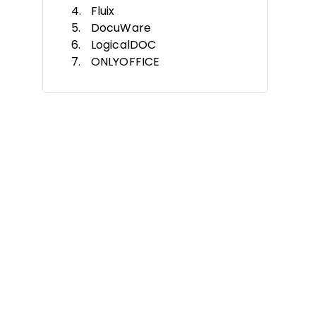
Fluix
DocuWare
LogicalDOC
ONLYOFFICE
Egnyte
Alfresco
Nextcloud
Critères de sélection
Fonctionnalités
Avantages
Coûts et Tarification