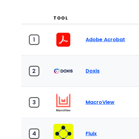
TOOL
1
Adobe Acrobat
2
Doxis
3
MacroView
4
Fluix