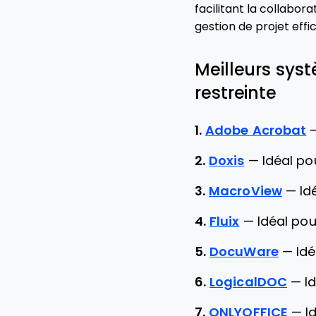
facilitant la collabo
gestion de projet effi
Meilleurs sys
restreinte
1.
Adobe Acrobat
2.
Doxis
—
Idéal po
3.
MacroView
—
Id
4.
Fluix
—
Idéal pou
5.
DocuWare
—
Idé
6.
LogicalDOC
—
I
7.
ONLYOFFICE
—
I