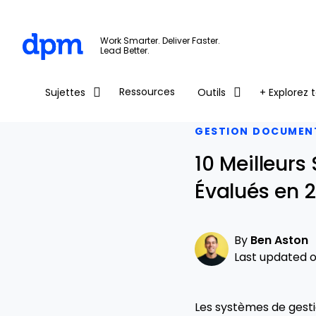
The Digital Project Manager
Work Smarter. Deliver Faster.
Lead Better.
Skip to main content
Ressources
Sujettes
Outils
+ Explorez t
GESTION DOCUMEN
10 Meilleur
Évalués en 
By
Ben Aston
Last updated on
Les systèmes de gest