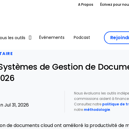
A Propos
Écrivez pour no
Rejoin
Événements
Podcast
ous les outils
TAIRE
s Systèmes de Gestion de Docum
2026
Nous évaluons les outils indé
commissions aident à financer 
Consultez notre
politique de 
 Jul 31, 2026
notre
méthodologie
.
ion de documents cloud ont amélioré la productivité de 