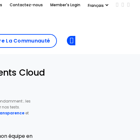
us
Contactez-nous
Member's Login
Add us on
Follow 
Follo
Add as
a
Rejoindre La
preferred
dre La Communauté
Opens new window
Communau
source
on
Google
ents Cloud
pendamment ; les
nos tests.
transparence
et
mon équipe en