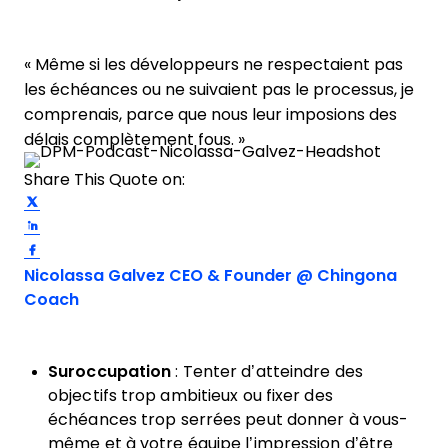
« Même si les développeurs ne respectaient pas
les échéances ou ne suivaient pas le processus, je
comprenais, parce que nous leur imposions des
délais complètement fous. »
Share This Quote on:
Share on Twitter
Share on LinkedIn
Share on Facebook
Opens new window
Nicolassa Galvez
CEO & Founder @ Chingona
Opens new window
Coach
Suroccupation
: Tenter d’atteindre des
objectifs trop ambitieux ou fixer des
échéances trop serrées peut donner à vous-
même et à votre équipe l’impression d’être