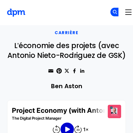
The Digital Project Manager
Skip to main content
CARRIÈRE
L’économie des projets (avec
Antonio Nieto-Rodriguez de GSK)
Share through Email
Print this page
Share on Pinterest
Share on Twitter
Share on Faceboo
Share on Linke
Ben Aston