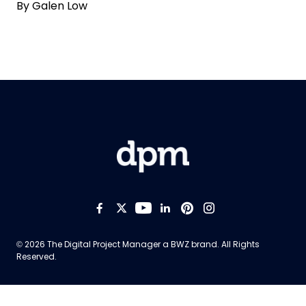
By
Galen Low
Like us on Facebook
Follow us on Twitter
Follow us on YouTub
Add us on LinkedI
Follow us on Pi
Follow us on
Opens new window
© 2026 The Digital Project Manager a
BWZ
brand. All Rights
Reserved.