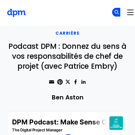
The Digital Project Manager
Skip to main content
CARRIÈRE
Podcast DPM : Donnez du sens à
vos responsabilités de chef de
projet (avec Patrice Embry)
Share through Email
Print this page
Share on Pinterest
Share on Twitter
Share on Faceboo
Share on Linke
Ben Aston