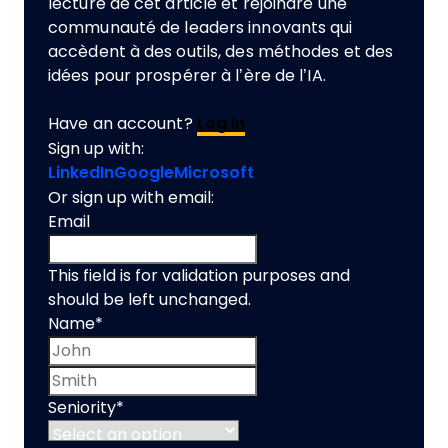
lecture de cet article et rejoindre une
communauté de leaders innovants qui
accèdent à des outils, des méthodes et des
idées pour prospérer à l’ère de l’IA.
Have an account?
Log In
Sign up with:
LinkedIn
Google
Microsoft
Or sign up with email:
Email
This field is for validation purposes and
should be left unchanged.
Name
*
First name
Last name
Seniority
*