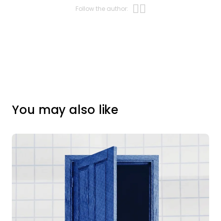
Opens new w
Opens new 
Follow the author:
You may also like