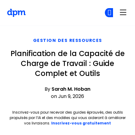
The Digital Project Manager
Re
Re
Skip to main content
GESTION DES RESSOURCES
Planification de la Capacité de
Charge de Travail : Guide
Complet et Outils
By
Sarah M. Hoban
on Jun 9, 2026
Inscrivez-vous pour recevoir des guides éprouvés, des outils
propulsés par l’IA et des modèles qui vous aideront à améliorer
Opens new 
vos livraisons.
Inscrivez-vous gratuitement