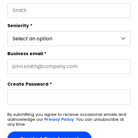
First name
This field is for validation purposes and should be 
Last name
Seniority
*
Business email
*
Create Password
*
By submitting you agree to receive occasional emails and
acknowledge our
Privacy Policy
. You can unsubscribe at
any time.