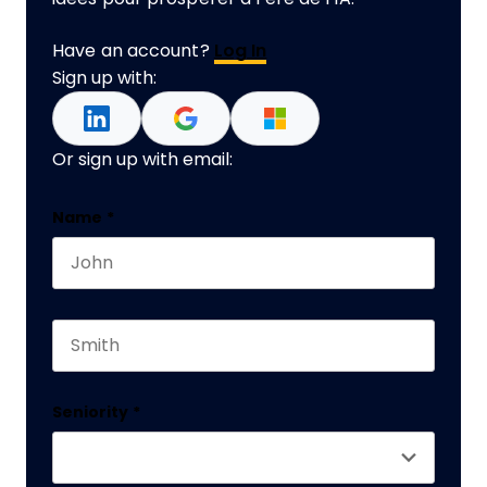
Have an account?
Log In
Sign up with:
Or sign up with email:
Name
Name
*
First name
This field is for validation purposes and should 
Last name
Seniority
*