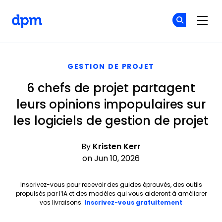
The Digital Project Manager
Re
Re
Skip to main content
GESTION DE PROJET
6 chefs de projet partagent
leurs opinions impopulaires sur
les logiciels de gestion de projet
By
Kristen Kerr
on Jun 10, 2026
Inscrivez-vous pour recevoir des guides éprouvés, des outils
propulsés par l’IA et des modèles qui vous aideront à améliorer
Opens new 
vos livraisons.
Inscrivez-vous gratuitement