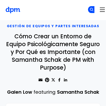
The Digital Project Manager
Skip to main content
GESTIÓN DE EQUIPOS Y PARTES INTERESADAS
Cómo Crear un Entorno de
Equipo Psicológicamente Seguro
y Por Qué es Importante (con
Samantha Schak de PM with
Purpose)
Share through Email
Print this page
Share on Pinterest
Share on Twitter
Share on Faceboo
Share on Linke
Galen Low
featuring
Samantha Schak