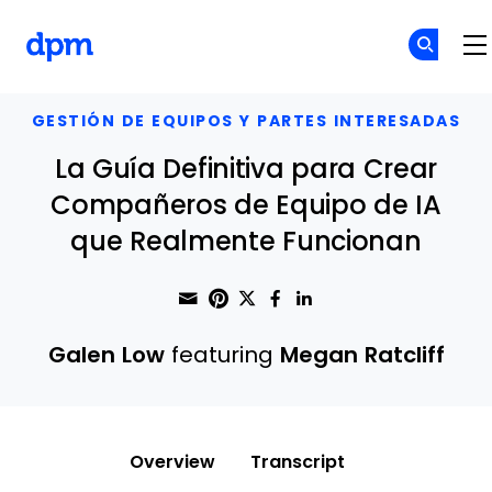
The Digital Project Manager
Skip to main content
GESTIÓN DE EQUIPOS Y PARTES INTERESADAS
La Guía Definitiva para Crear
Compañeros de Equipo de IA
que Realmente Funcionan
Share through Email
Print this page
Share on Pinterest
Share on Twitter
Share on Faceboo
Share on Linke
Galen Low
featuring
Megan Ratcliff
Overview
Transcript