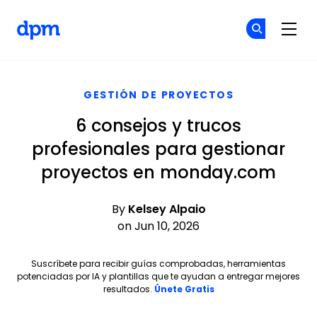
The Digital Project Manager
Ún
Ún
Skip to main content
GESTIÓN DE PROYECTOS
6 consejos y trucos
profesionales para gestionar
proyectos en monday.com
By
Kelsey Alpaio
on Jun 10, 2026
Suscríbete para recibir guías comprobadas, herramientas
potenciadas por IA y plantillas que te ayudan a entregar mejores
Opens new window
resultados.
Únete Gratis