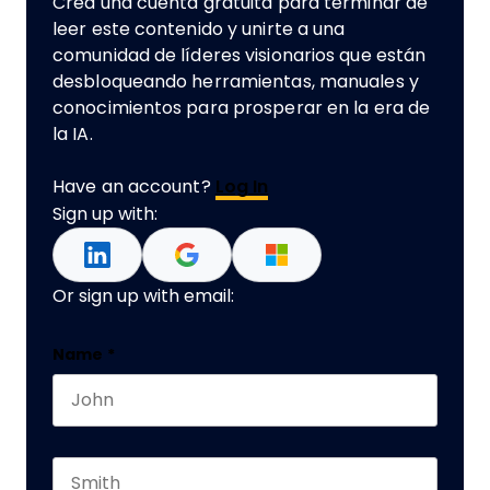
Crea una cuenta gratuita para terminar de
leer este contenido y unirte a una
comunidad de líderes visionarios que están
desbloqueando herramientas, manuales y
conocimientos para prosperar en la era de
la IA.
Have an account?
Log In
Sign up with:
Or sign up with email:
Instagram
Name
*
First name
Este campo es un campo de validación y debe q