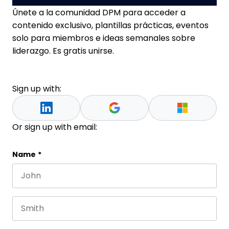
Únete a la comunidad DPM para acceder a
contenido exclusivo, plantillas prácticas, eventos
solo para miembros e ideas semanales sobre
liderazgo. Es gratis unirse.
Sign up with:
Or sign up with email:
Name
Name
*
First name
Este campo es un campo de validación y debe que
Last name