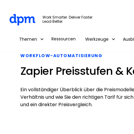
The Digital Project Manager
Work Smarter. Deliver Faster.
Lead Better.
Skip to main content
Ressourcen
Themen
Werkzeuge
Ausb
WORKFLOW-AUTOMATISIERUNG
Zapier Preisstufen & 
Ein vollständiger Überblick über die Preismodelle
Verhältnis und wie Sie den richtigen Tarif für s
und ein direkter Preisvergleich.