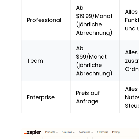
Ab
Alle
$19.99/Monat
Professional
Funk
(jährliche
und 
Abrechnung)
Ab
Alle
$69/Monat
Team
zusä
(jährliche
Ordn
Abrechnung)
Alle
Preis auf
Enterprise
Nutz
Anfrage
Steu