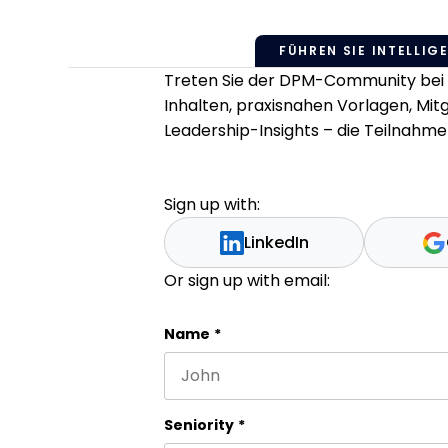
FÜHREN SIE INTELLIGE
Treten Sie der DPM-Community bei u
Inhalten, praxisnahen Vorlagen, Mi
Leadership-Insights – die Teilnahme 
Sign up with:
LinkedIn
Or sign up with email:
LinkedIn
Name
*
First name
This field is for validation purpos
Seniority
*