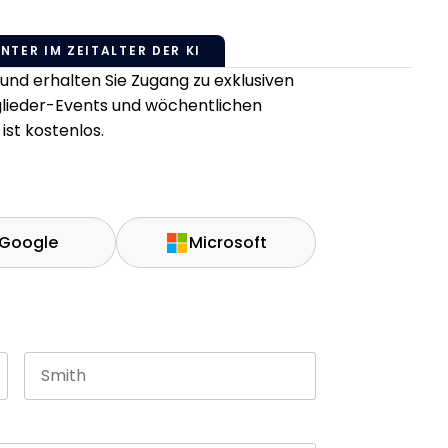
NTER IM ZEITALTER DER KI
nd erhalten Sie Zugang zu exklusiven
tglieder-Events und wöchentlichen
ist kostenlos.
Google
Microsoft
Last name
es and should be left unchanged.