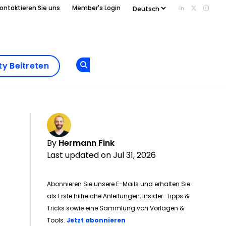
ontaktieren Sie uns
Member's Login
Add us on Li
Follow us
Follo
Add as
a
Community
preferred
y Beitreten
Opens new window
Beitreten
source
on
Google
By
Hermann Fink
Last updated on Jul 31, 2026
Abonnieren Sie unsere E-Mails und erhalten Sie
als Erste hilfreiche Anleitungen, Insider-Tipps &
Tricks sowie eine Sammlung von Vorlagen &
Tools.
Jetzt abonnieren