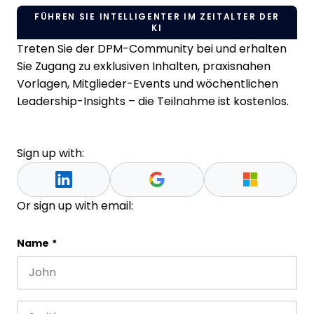
FÜHREN SIE INTELLIGENTER IM ZEITALTER DER
KI
Treten Sie der DPM-Community bei und erhalten
Sie Zugang zu exklusiven Inhalten, praxisnahen
Vorlagen, Mitglieder-Events und wöchentlichen
Leadership-Insights – die Teilnahme ist kostenlos.
Sign up with:
Or sign up with email:
URL
Name
*
First name
This field is for validation purposes and should be 