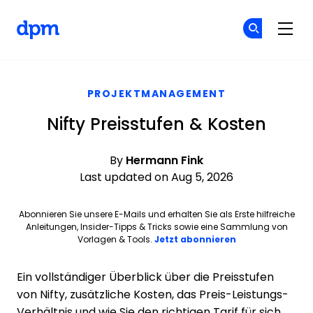
The Digital Project Manager
Co
Co
Skip to main content
PROJEKTMANAGEMENT
Nifty Preisstufen & Kosten
By
Hermann Fink
Last updated on Aug 5, 2026
Abonnieren Sie unsere E-Mails und erhalten Sie als Erste hilfreiche
Anleitungen, Insider-Tipps & Tricks sowie eine Sammlung von
Vorlagen & Tools.
Jetzt abonnieren
Ein vollständiger Überblick über die Preisstufen
von Nifty, zusätzliche Kosten, das Preis-Leistungs-
Verhältnis und wie Sie den richtigen Tarif für sich