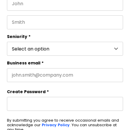
First name
This field is for validation purposes and should be 
Last name
Seniority
*
Business email
*
Create Password
*
By submitting you agree to receive occasional emails and
acknowledge our
Privacy Policy
. You can unsubscribe at
any time.