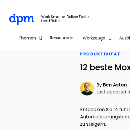
The Digital Project Manager
Work Smarter. Deliver Faster.
Lead Better.
Skip to main content
Ressourcen
Themen
Werkzeuge
Ausb
PRODUKTIVITÄT
12 beste Mo
By
Ben Aston
Last updated on
Entdecken Sie 14 führ
Automatisierungsfunkt
zu steigern.