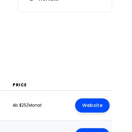
ServiceNow
Appian
Nintex
Salesforce
Zendesk
Pega
Camunda
Flowable
Weitere Moxo-Alternativen
Verwandte Bewertungen
Auswahlkriterien
Warum nach einer Moxo-
PRICE
Alternative suchen?
Funktionen
Ab $25/Monat
Website