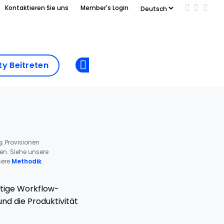
Kontaktieren Sie uns
Member's Login
Add us on
Follow 
Follo
Add as
a
Community
preferred
y Beitreten
Opens new window
Beitreten
source
on
Google
; Provisionen
ren. Siehe unsere
ere
Methodik
.
rtige Workflow-
nd die Produktivität