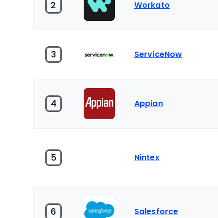
2
Workato
3
ServiceNow
4
Appian
5
Nintex
6
Salesforce