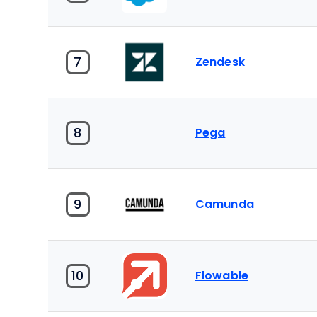
7
Zendesk
8
Pega
9
Camunda
10
Flowable