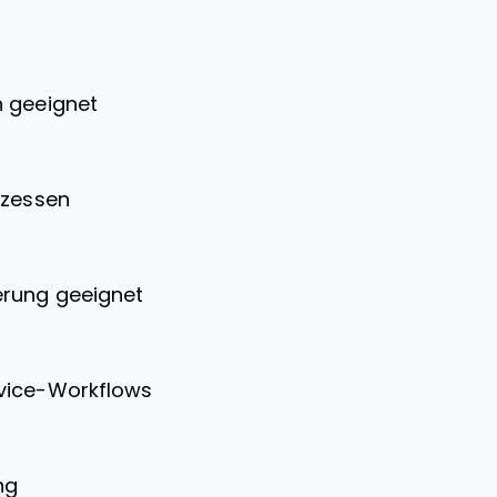
n geeignet
ozessen
erung geeignet
rvice-Workflows
ng