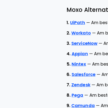
Moxo Alternati
1.
UiPath
—
Am best
2.
Workato
—
Am b
3.
ServiceNow
—
A
4.
Appian
—
Am bes
5.
Nintex
—
Am bes
6.
Salesforce
—
Am
7.
Zendesk
—
Am b
8.
Pega
—
Am best
9.
Camunda
—
Am