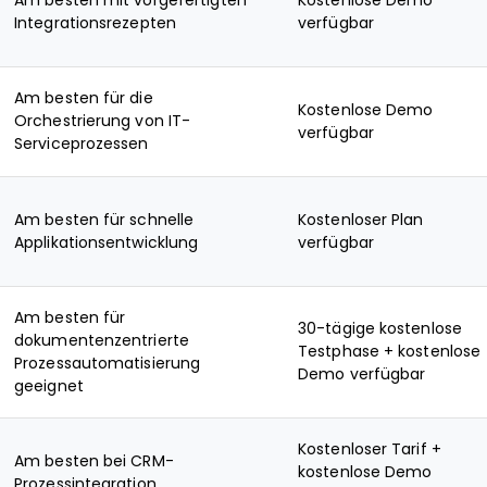
Am besten mit vorgefertigten
Kostenlose Demo
Integrationsrezepten
verfügbar
Am besten für die
Kostenlose Demo
Orchestrierung von IT-
verfügbar
Serviceprozessen
Am besten für schnelle
Kostenloser Plan
Applikationsentwicklung
verfügbar
Am besten für
30-tägige kostenlose
dokumentenzentrierte
Testphase + kostenlose
Prozessautomatisierung
Demo verfügbar
geeignet
Kostenloser Tarif +
Am besten bei CRM-
kostenlose Demo
Prozessintegration