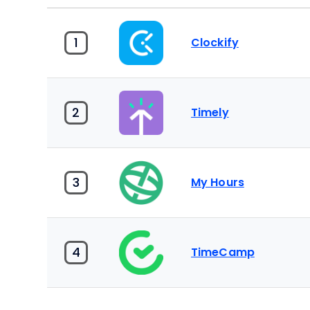
1
Clockify
2
Timely
3
My Hours
4
TimeCamp