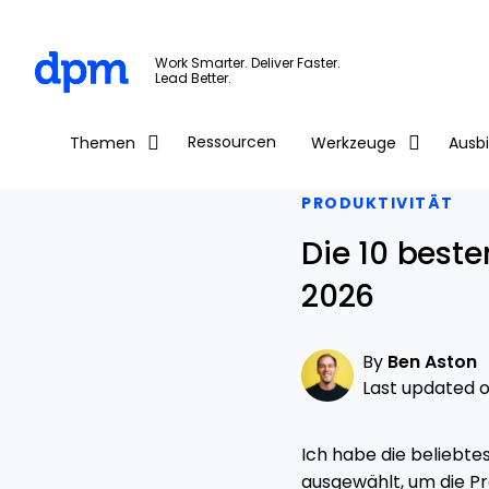
The Digital Project Manager
Work Smarter. Deliver Faster.
Lead Better.
Skip to main content
Ressourcen
Themen
Werkzeuge
Ausb
PRODUKTIVITÄT
Die 10 beste
2026
By
Ben Aston
Last updated on
Ich habe die beliebte
ausgewählt, um die Pro