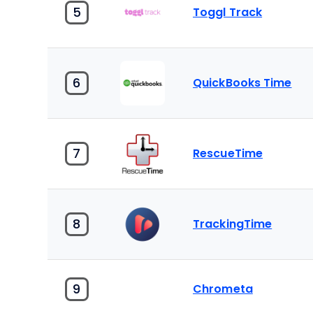
5
Toggl Track
6
QuickBooks Time
7
RescueTime
8
TrackingTime
9
Chrometa