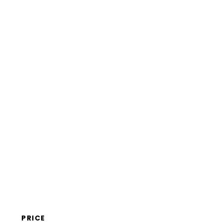
Kosten & Preise
FAQs
PRICE