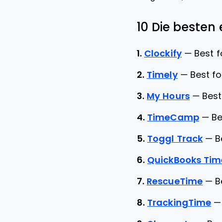
10 Die besten 
1.
Clockify
—
Best 
2.
Timely
—
Best fo
3.
My Hours
—
Best
4.
TimeCamp
—
Be
5.
Toggl Track
—
B
6.
QuickBooks Tim
7.
RescueTime
—
B
8.
TrackingTime