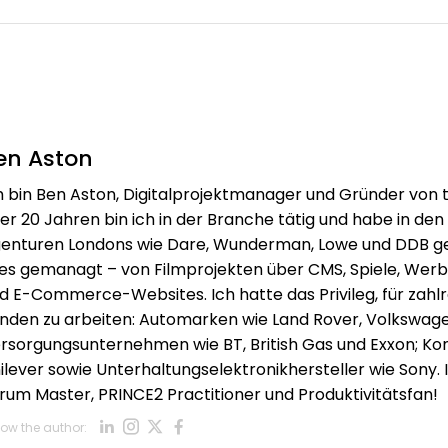
en Aston
h bin Ben Aston, Digitalprojektmanager und Gründer von
er 20 Jahren bin ich in der Branche tätig und habe in den
enturen Londons wie Dare, Wunderman, Lowe und DDB ge
les gemanagt – von Filmprojekten über CMS, Spiele, Werb
d E-Commerce-Websites. Ich hatte das Privileg, für zah
nden zu arbeiten: Automarken wie Land Rover, Volkswag
rsorgungsunternehmen wie BT, British Gas und Exxon; 
ilever sowie Unterhaltungselektronikhersteller wie Sony. Ic
rum Master, PRINCE2 Practitioner und Produktivitätsfan!
Opens new window
Opens new window
Opens new window
Opens new window
low the author:
Opens new window