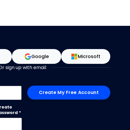
n
Google
Microsoft
Or sign up with email:
me
reate
assword
*