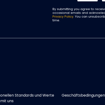
By submitting you agree to recei
occasional emails and acknowle
Privacy Policy
. You can unsubscri
time.
ionellen Standards und Werte
Geschäftsbedingungen
mit uns