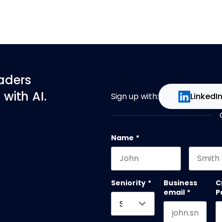
eaders
with AI.
Sign up with:
LinkedI
Name
*
First name
Last na
Seniority
*
Business
C
email
*
P