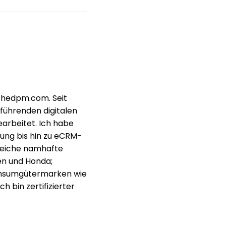
 thedpm.com. Seit
 führenden digitalen
arbeitet. Ich habe
ung bis hin zu eCRM-
lreiche namhafte
en und Honda;
Konsumgütermarken wie
h bin zertifizierter