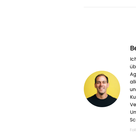
B
Ic
üb
Ag
al
un
Ku
Ve
Un
Sc
Fol