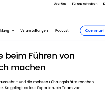
Über Uns
Für uns schreiben
K
Communit
Veranstaltungen
Podcast
ildung
lle beim Führen von
sch machen
s aussieht – und die meisten Führungskräfte machen
. So gelingt es laut Experten, ein Team von