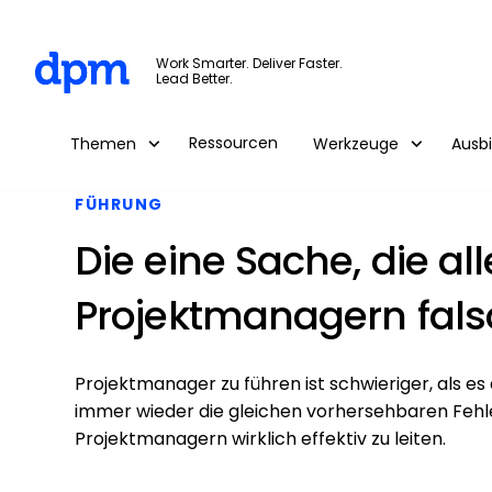
The Digital Project Manager
Work Smarter. Deliver Faster.
Lead Better.
Skip to main content
Ressourcen
Themen
Werkzeuge
Ausb
FÜHRUNG
Die eine Sache, die a
Projektmanagern fal
Projektmanager zu führen ist schwieriger, als e
immer wieder die gleichen vorhersehbaren Fehler
Projektmanagern wirklich effektiv zu leiten.