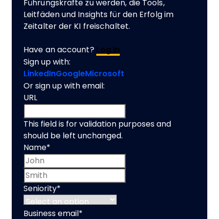
Führungskräfte zu werden, die Tools,
Leitfäden und Insights für den Erfolg im
Zeitalter der KI freischaltet.
Have an account?
Log In
Sign up with:
LinkedIn
Google
Microsoft
Or sign up with email:
URL
This field is for validation purposes and
should be left unchanged.
Name
*
First name
Last name
Seniority
*
Business email
*