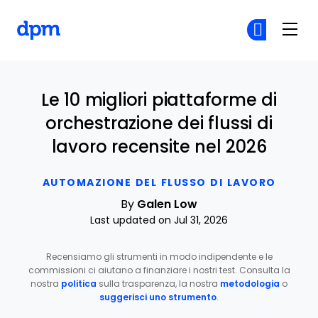
The Digital Project Manager
Un
Un
Skip to main content
Le 10 migliori piattaforme di
orchestrazione dei flussi di
lavoro recensite nel 2026
AUTOMAZIONE DEL FLUSSO DI LAVORO
By
Galen Low
Last updated on Jul 31, 2026
Recensiamo gli strumenti in modo indipendente e le
commissioni ci aiutano a finanziare i nostri test. Consulta la
nostra
politica
sulla trasparenza, la nostra
metodologia
o
suggerisci uno strumento
.