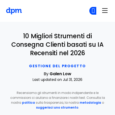
The Digital Project Manager
Un
Un
Skip to main content
10 Migliori Strumenti di
Consegna Clienti basati su IA
Recensiti nel 2026
GESTIONE DEL PROGETTO
By
Galen Low
Last updated on Jul 31, 2026
Recensiamo gli strumenti in modo indipendente e le
commissioni ci aiutano a finanziare i nostri test. Consulta la
nostra
politica
sulla trasparenza, la nostra
metodologia
o
suggerisci uno strumento
.