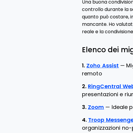
Una buona condivision
controllo durante la 
quanto può costare, i
mancante. Ho valutato 
reale e la condivision
Elenco dei mig
1.
Zoho Assist
—
Mi
remoto
2.
RingCentral We
presentazioni e riun
3.
Zoom
—
Ideale 
4.
Troop Messenge
organizzazioni no-