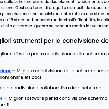
e dello schermo parte da due elementi fondamentali: conn
sessione. Gestisco team di progetto distribuiti da abbas
n piena riunione, una condivisione interrotta o uno strum
qui 16 strumenti, concentrandomi sull’affidabilità, la co
e di clip asincrone. Quanto selezionato merita la tua atten
liori strumenti per la condivisione d
glior software per la condivisione dello schermo p
binar
—
Migliore condivisione dello schermo senza 
ioni online efficaci
per la condivisione collaborativa dello schermo
r
—
Miglior software per la condivisione schermo
profit