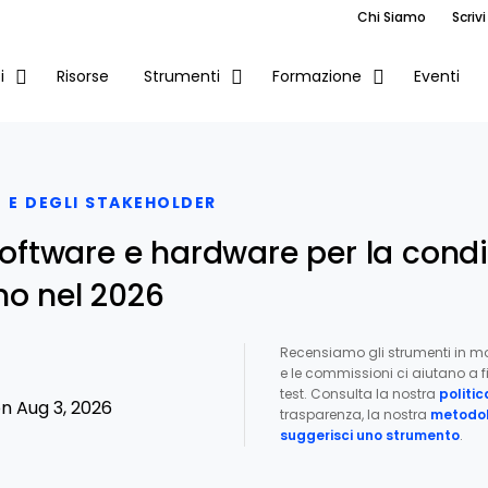
Chi Siamo
Scrivi
Risorse
Eventi
i
Strumenti
Formazione
 E DEGLI STAKEHOLDER
 software e hardware per la cond
mo nel 2026
Recensiamo gli strumenti in m
e le commissioni ci aiutano a fi
test. Consulta la nostra
politic
n Aug 3, 2026
trasparenza, la nostra
metodol
suggerisci uno strumento
.