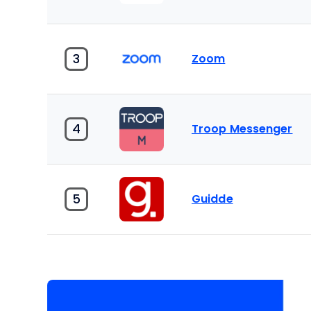
3
Zoom
4
Troop Messenger
5
Guidde