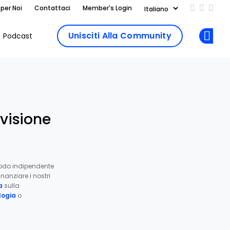
 per Noi
Contattaci
Member's Login
Add us on
Follow 
Follo
Unisciti Alla Community
Podcast
Op
ivisione
odo indipendente
nanziare i nostri
a
sulla
ogia
o