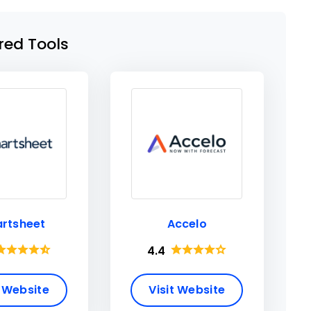
red Tools
rtsheet
Accelo
4.4
t Website
Visit Website