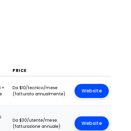
PRICE
i +
Da $10/tecnico/mese
Website
le
(fatturato annualmente)
i
Da $30/utente/mese
Website
(fatturazione annuale)