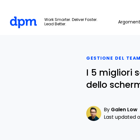
The Digital Project Manager
Work Smarter. Deliver Faster.
Argoment
Lead Better.
Skip to main content
GESTIONE DEL TEAM
I 5 migliori
dello scher
By
Galen Low
Last updated o