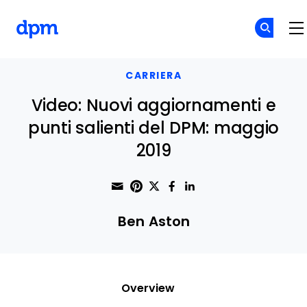
The Digital Project Manager
Skip to main content
CARRIERA
Video: Nuovi aggiornamenti e
punti salienti del DPM: maggio
2019
Share through Email
Print this page
Share on Pinterest
Share on Twitter
Share on Faceboo
Share on Linke
Ben Aston
Overview