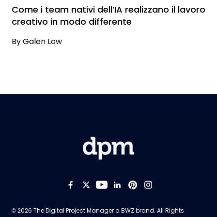
Come i team nativi dell’IA realizzano il lavoro
creativo in modo differente
By
Galen Low
Like us on Facebook
Follow us on Twitter
Follow us on YouTub
Add us on LinkedI
Follow us on Pi
Follow us on
Opens new window
© 2026 The Digital Project Manager a
BWZ
brand. All Rights