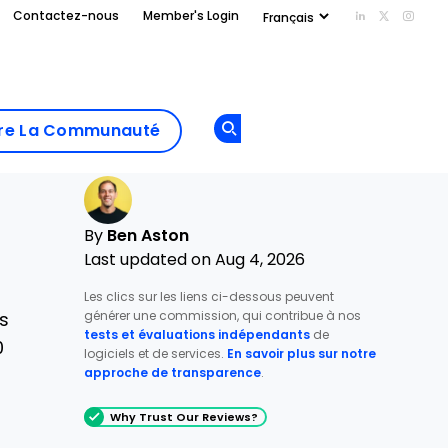
Contactez-nous
Member's Login
Add us on Li
Follow us
Follo
Add as
a
Rejoindre La
preferred
dre La Communauté
Opens new window
Communau
source
on
Google
By
Ben Aston
Last updated on Aug 4, 2026
Les clics sur les liens ci-dessous peuvent
générer une commission, qui contribue à nos
s
tests et évaluations indépendants
de
0
logiciels et de services.
En savoir plus sur notre
approche de transparence
.
Why Trust Our Reviews?