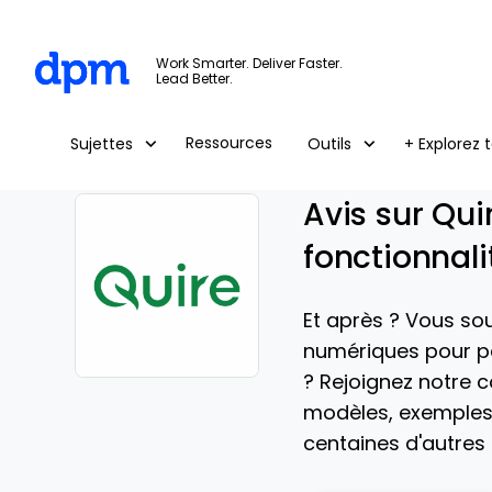
The Digital Project Manager
Work Smarter. Deliver Faster.
Lead Better.
Skip to main content
Ressources
Sujettes
Outils
+ Explorez t
Avis sur Qui
fonctionnalit
Et après ? Vous so
numériques pour pa
? Rejoignez notre
Opens new window
modèles, exemples
centaines d'autres 