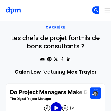
The Digital Project Manager
Skip to main content
CARRIÈRE
Les chefs de projet font-ils de
bons consultants ?
Share through Email
Print this page
Share on Pinterest
Share on Twitter
Share on Faceboo
Share on Linke
Galen Low
featuring
Max Traylor