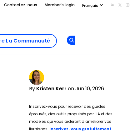
Contactez-nous
Member's Login
Add us on Li
Follow us
Follo
Add as
a
Rejoindre La
preferred
dre La Communauté
Opens new window
Communau
source
on
Google
By
Kristen Kerr
on Jun 10, 2026
Inscrivez-vous pour recevoir des guides
éprouvés, des outils propulsés par l’IA et des
modèles qui vous aideront à améliorer vos
Opens new w
livraisons.
Inscrivez-vous gratuitement