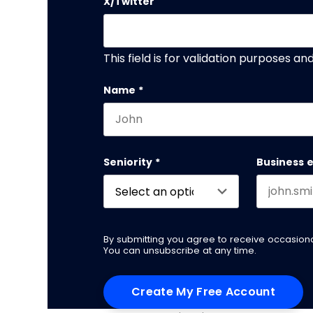
X/Twitter
This field is for validation purposes a
Name
*
First name
Seniority
*
Business 
By submitting you agree to receive occasio
You can unsubscribe at any time.