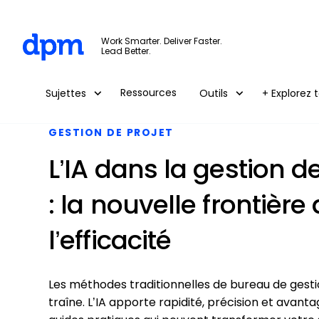
The Digital Project Manager
Work Smarter. Deliver Faster.
Lead Better.
Skip to main content
Ressources
Sujettes
Outils
+ Explorez t
GESTION DE PROJET
L’IA dans la gestion de
: la nouvelle frontière
l’efficacité
Les méthodes traditionnelles de bureau de gestio
traîne. L’IA apporte rapidité, précision et avan