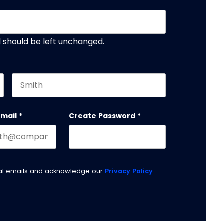
nd should be left unchanged.
Last name
email
*
Create Password
*
nal emails and acknowledge our
Privacy Policy
.