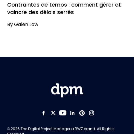
Contraintes de temps : comment gérer et
vaincre des délais serrés
By
Galen Low
Like us on Facebook
Follow us on Twitter
Follow us on YouTub
Add us on LinkedI
Follow us on Pi
Follow us on
Opens new window
© 2026 The Digital Project Manager a
BWZ
brand. All Rights