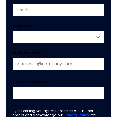
This field is for validation purposes and should 
Last name
Seniority
*
Business email
*
Create Password
*
By submitting you agree to receive occasional
emails and acknowledge our
Privacy Policy
. You