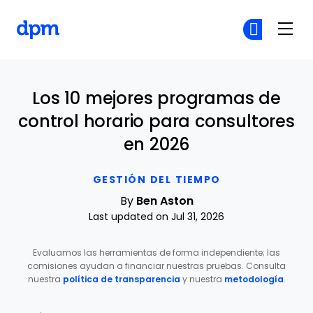
The Digital Project Manager
Ún
Ún
Skip to main content
Los 10 mejores programas de
control horario para consultores
en 2026
GESTIÓN DEL TIEMPO
By
Ben Aston
Last updated on Jul 31, 2026
Evaluamos las herramientas de forma independiente; las
comisiones ayudan a financiar nuestras pruebas. Consulta
nuestra
política de transparencia
y nuestra
metodología
.