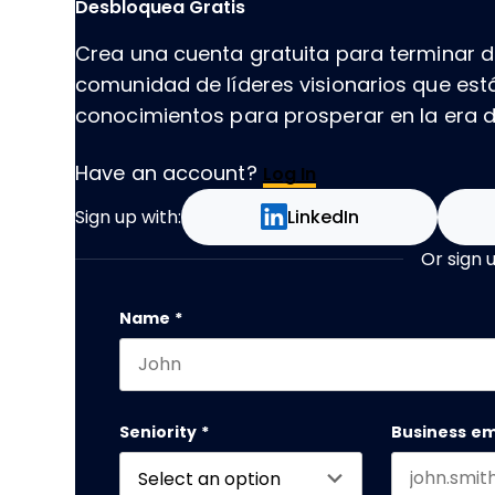
Desbloquea Gratis
Crea una cuenta gratuita para terminar de
comunidad de líderes visionarios que es
conocimientos para prosperar en la era de
Have an account?
Log In
Sign up with:
LinkedIn
Or sign 
Instagram
Name
*
First name
Este campo es un campo de validación y
Seniority
*
Business em