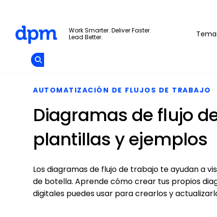
The Digital Project Manager
Work Smarter. Deliver Faster.
Tema
Lead Better.
Add as
a
Únete A La
preferred
Skip to main content
Opens new window
Comunidad
source
on
Google
AUTOMATIZACIÓN DE FLUJOS DE TRABAJO
Diagramas de flujo de
plantillas y ejemplos
Los diagramas de flujo de trabajo te ayudan a vi
de botella. Aprende cómo crear tus propios dia
digitales puedes usar para crearlos y actualizar