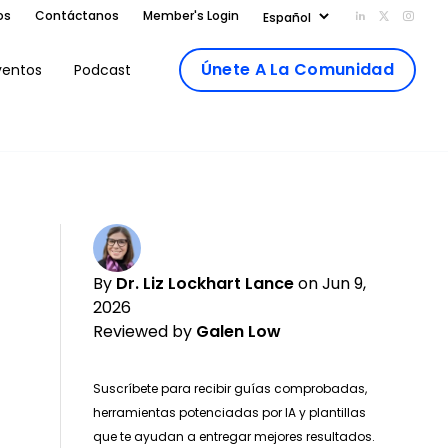
os
Contáctanos
Member's Login
Add us on Li
Follow us
Follo
Únete A La Comunidad
ventos
Podcast
By
Dr. Liz Lockhart Lance
on Jun 9,
2026
Reviewed by
Galen Low
Suscríbete para recibir guías comprobadas,
herramientas potenciadas por IA y plantillas
que te ayudan a entregar mejores resultados.