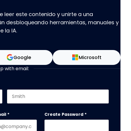
 leer este contenido y unirte a una
tán desbloqueando herramientas, manuales y
 la IA.
Google
Microsoft
up with email:
Last name
 debe quedar sin cambios.
ail
*
Create Password
*