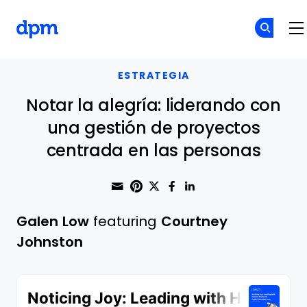
The Digital Project Manager
Skip to main content
ESTRATEGIA
Notar la alegría: liderando con
una gestión de proyectos
centrada en las personas
Share through Email
Print this page
Share on Pinterest
Share on Twitter
Share on Faceboo
Share on Linke
Galen Low
featuring
Courtney
Johnston