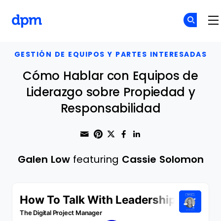
The Digital Project Manager
Skip to main content
GESTIÓN DE EQUIPOS Y PARTES INTERESADAS
Cómo Hablar con Equipos de
Liderazgo sobre Propiedad y
Responsabilidad
Share through Email
Print this page
Share on Pinterest
Share on Twitter
Share on Faceboo
Share on Linke
Galen Low
featuring
Cassie Solomon